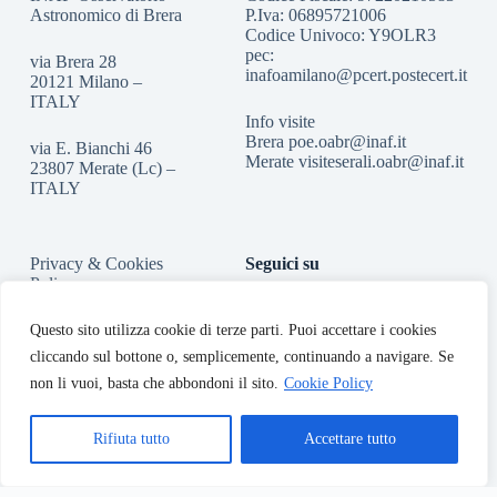
Astronomico di Brera
P.Iva: 06895721006
Codice Univoco: Y9OLR3
pec:
via Brera 28
inafoamilano@pcert.postecert.it
20121 Milano –
ITALY
Info visite
Brera
poe.oabr@inaf.it
via E. Bianchi 46
Merate
visiteserali.oabr@inaf.
it
23807 Merate (Lc) –
ITALY
Privacy & Cookies
Seguici su
Policy
Accessibilità
Questo sito utilizza cookie di terze parti. Puoi accettare i cookies
cliccando sul bottone o, semplicemente, continuando a navigare. Se
non li vuoi, basta che abbondoni il sito.
Cookie Policy
Rifiuta tutto
Accettare tutto
Copyright © 2026 - INAF-Osservatorio Astronomico di Brera