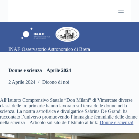
S
a
l
t
a
a
l
c
INAF-Osservatorio Astronomico di Brera
o
n
t
e
Donne e scienza – Aprile 2024
n
u
2 Aprile 2024
Dicono di noi
t
o
All’Istituto Comprensivo Statale “Don Milani” di Vimercate diverse
classi delle tre primarie hanno lavorato sul tema delle donne nella
scienza. La nostra astrofisica e divulgatrice Sabrina De Grandi ha
raccontato l’universo promuovendo l’immagine femminile delle donne
nella scienza – Articolo sul sito dell’Istituto al link:
Donne e scienza!