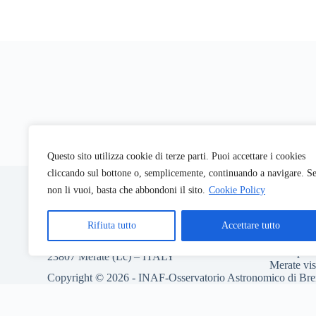
Questo sito utilizza cookie di terze parti. Puoi accettare i cookies
INAF-Osservatorio Astronomico di Brera
Codice Fi
cliccando sul bottone o, semplicemente, continuando a navigare. S
P.Iva: 06
non li vuoi, basta che abbondoni il sito.
Cookie Policy
Codice U
via Brera 28
pec: inafo
20121 Milano – ITALY
Rifiuta tutto
Accettare tutto
Info visite
via E. Bianchi 46
Brera
poe.
23807 Merate (Lc) – ITALY
Merate
vi
Copyright © 2026 - INAF-Osservatorio Astronomico di Bre