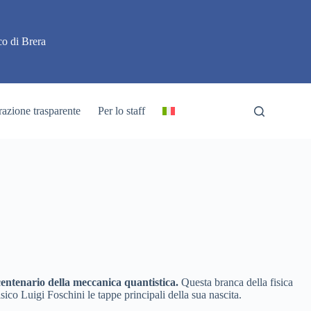
o di Brera
azione trasparente
Per lo staff
centenario della meccanica quantistica
.
Questa branca della fisica
ico Luigi Foschini le tappe principali della sua nascita.