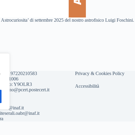
Astrocuriosita’ di settembre 2025 del nostro astrofisico Luigi Foschini.
scale: 97220210583
Privacy & Cookies Policy
e
895721006
nivoco: Y9OLR3
Accessibilità
amilano@pcert.postecert.it
oabr@inaf.it
siteserali.oabr@inaf.
it
ra
Italiano