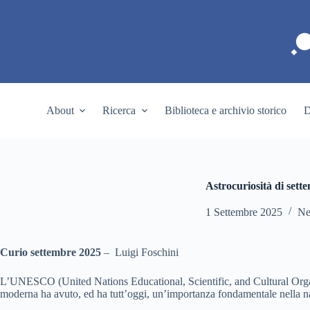
S
a
l
t
a
a
l
c
About
Ricerca
Biblioteca e archivio storico
D
o
n
t
e
n
u
Astrocuriosità di sett
t
o
1 Settembre 2025
N
Curio settembre 2025
– Luigi Foschini
L’UNESCO (United Nations Educational, Scientific, and Cultural Organ
moderna ha avuto, ed ha tutt’oggi, un’importanza fondamentale nella nasc