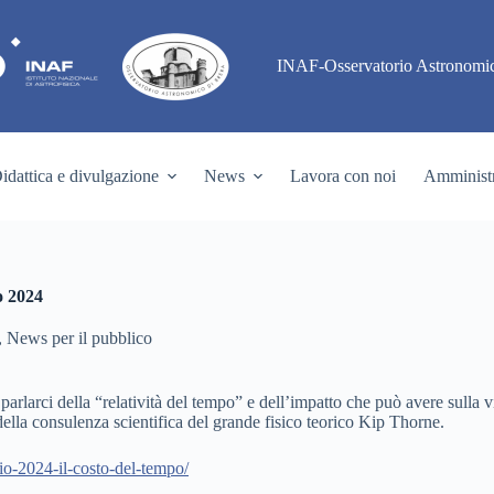
INAF-Osservatorio Astronomic
idattica e divulgazione
News
Lavora con noi
Amministr
o 2024
,
News per il pubblico
di parlarci della “relatività del tempo” e dell’impatto che può avere sulla
della consulenza scientifica del grande fisico teorico Kip Thorne.
glio-2024-il-costo-del-tempo/