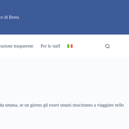
o di Brera
azione trasparente
Per lo staff
 vita umana, se un giorno gli esseri umani riusciranno a viaggiare nello