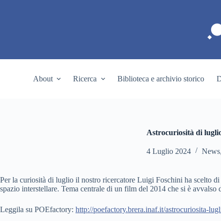
S
a
l
t
a
a
l
c
About
Ricerca
Biblioteca e archivio storico
D
o
n
t
e
n
u
Astrocuriosità di lugli
t
o
4 Luglio 2024
News
Per la curiosità di luglio il nostro ricercatore Luigi Foschini ha scelto 
spazio interstellare. Tema centrale di un film del 2014 che si è avvalso 
Leggila su POEfactory:
http://poefactory.brera.inaf.it/astrocuriosita-lu