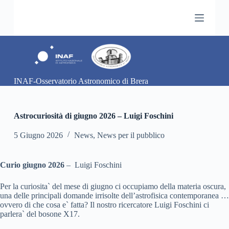
S
a
l
t
a
a
l
c
INAF-Osservatorio Astronomico di Brera
o
n
t
e
Astrocuriosità di giugno 2026 – Luigi Foschini
n
u
5 Giugno 2026
News
,
News per il pubblico
t
o
Curio giugno 2026
– Luigi Foschini
Per la curiosita` del mese di giugno ci occupiamo della materia oscura,
una delle principali domande irrisolte dell’astrofisica contemporanea …
ovvero di che cosa e` fatta? Il nostro ricercatore Luigi Foschini ci
parlera` del bosone X17.