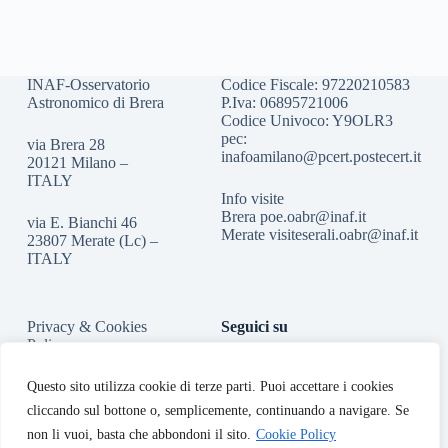
INAF-Osservatorio
Codice Fiscale: 97220210583
Astronomico di Brera
P.Iva: 06895721006
Codice Univoco: Y9OLR3
pec:
via Brera 28
inafoamilano@pcert.postecert.it
20121 Milano –
ITALY
Info visite
Brera
poe.oabr@inaf.it
via E. Bianchi 46
Merate
visiteserali.oabr@inaf.
it
23807 Merate (Lc) –
ITALY
Privacy & Cookies
Seguici su
Policy
Accessibilità
Questo sito utilizza cookie di terze parti. Puoi accettare i cookies
cliccando sul bottone o, semplicemente, continuando a navigare. Se
non li vuoi, basta che abbondoni il sito.
Cookie Policy