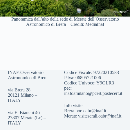
Panoramica dall’alto della sede di Merate dell’Osservatorio
Astronomico di Brera – Crediti: MediaInaf
INAF-Osservatorio
Codice Fiscale: 97220210583
Astronomico di Brera
P.Iva: 06895721006
Codice Univoco: Y9OLR3
pec:
via Brera 28
inafoamilano@pcert.postecert.it
20121 Milano –
ITALY
Info visite
Brera
poe.oabr@inaf.it
via E. Bianchi 46
Merate
visiteserali.oabr@inaf.
it
23807 Merate (Lc) –
ITALY