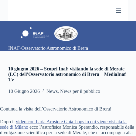
S
a
l
t
a
a
l
c
INAF-Osservatorio Astronomico di Brera
o
n
t
e
10 giugno 2026 – Scopri Inaf: visitando la sede di Merate
n
(LC) dell’Osservatorio astronomico di Brera – MediaInaf
u
Tv
t
o
10 Giugno 2026
News
,
News per il pubblico
Continua la visita dell’Osservatorio Astronomico di Brera!
Dopo il
video con Ilaria Arosio e Gaia Lops in cui viene visitata la
sede di Milano
ecco l’astrofisica Monica Sperandio, responsabile della
divulgazione scientifica per la sede di Merate, che ci accompagna alla