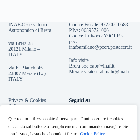
INAF-Osservatorio
Codice Fiscale: 97220210583
Astronomico di Brera
P.Iva: 06895721006
Codice Univoco: Y9OLR3
pec:
via Brera 28
inafoamilano@pcert.postecert.it
20121 Milano –
ITALY
Info visite
Brera
poe.oabr@inaf.it
via E. Bianchi 46
Merate
visiteserali.oabr@inaf.
it
23807 Merate (Lc) –
ITALY
Privacy & Cookies
Seguici su
Policy
Accessibilità
Questo sito utilizza cookie di terze parti. Puoi accettare i cookies
cliccando sul bottone o, semplicemente, continuando a navigare. Se
non li vuoi, basta che abbondoni il sito.
Cookie Policy