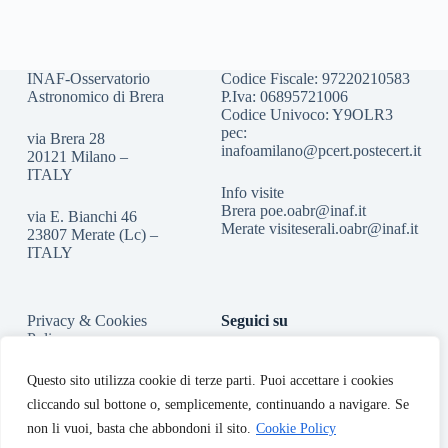
INAF-Osservatorio
Codice Fiscale: 97220210583
Astronomico di Brera
P.Iva: 06895721006
Codice Univoco: Y9OLR3
pec:
via Brera 28
inafoamilano@pcert.postecert.it
20121 Milano –
ITALY
Info visite
Brera
poe.oabr@inaf.it
via E. Bianchi 46
Merate
visiteserali.oabr@inaf.
it
23807 Merate (Lc) –
ITALY
Privacy & Cookies
Seguici su
Policy
Accessibilità
Questo sito utilizza cookie di terze parti. Puoi accettare i cookies
cliccando sul bottone o, semplicemente, continuando a navigare. Se
non li vuoi, basta che abbondoni il sito.
Cookie Policy